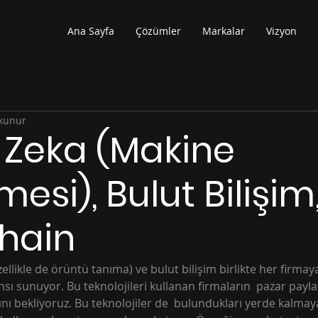
Ana Sayfa
Çözümler
Markalar
Vizyon
okunur
Zeka (Makine
esi), Bulut Bilişim
hain
ı sunuyor. Bu teknolojileri kullanan firmaların  pazar payları
sını bekliyoruz. Bu teknolojiler de  bulundukları yerde kalmaya