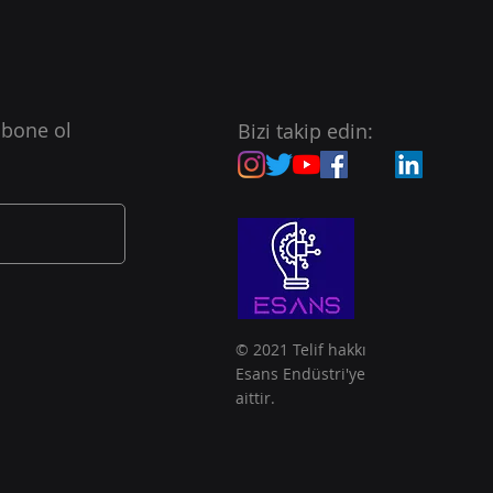
emiyet Odaklı
olojiler
nlar uzun ömür yanında
eli ve sürdürülebilir bir
abone ol
Bizi takip edin:
lep ediyorlar. Sağlık ve
la bağlantılı teknolojiler
nem kazanacak. İnsanların
ye erişim süreleri ve
ısıyla tepki s
© 2021 Telif hakkı
Esans Endüstri'ye
aittir.