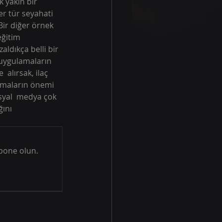
 yakın bir 
r tür seyahati 
Bir diğer örnek 
eğitim 
aldıkça belli bir  
 uygulamaların 
 alırsak, ilaç 
ışmaların önemi 
osyal  medya çok 
ğını 
bone olun.