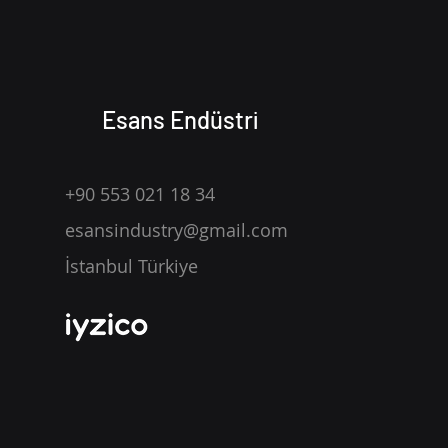
Bulut Bilişim ve Veri Odaklı
Teknolojiler
Birkaç şeyin bir araya geldiğine
şahit olacağız. Mesela IT ile
Esans Endüstri
sağlık. IT’nin getirdiği
yetenekler, kişiye özel tedavi ve
ilaç seçeneklerini mümkün
+90 553 021 18 34
kılarak önemli farklar yaratacak.
Ülkemiz için sağ
esansindustry@gmail.com
İstanbul Türkiye