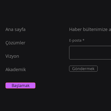
Siber Güvenlik, Otonom
Mahr
Araçlar, 5G, İleri
Tekn
Malzemeler, Biyoteknoloji
Yapay zeka kümesi
İnsa
diyebileceğimiz teknoloji alanı
kalit
Ana sayfa
Haber bültenimize 
kalıcı ve artan bir trend
ömür ta
sergiliyor. Blockchain için henüz
bunun
E-posta
ciddi bir kullanım durumu
çok ö
Çözümler
ortaya çıkartılamamasına
bilgi
rağmen halen yüksek bir
dolay
Vizyon
potansiyel b
Göndermek
Akademik
Başlamak