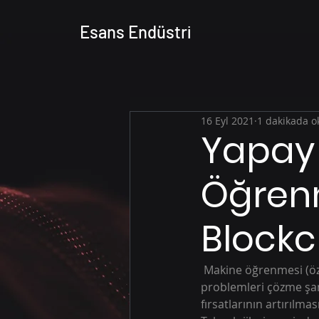
Esans Endüstri
16 Eyl 2021
1 dakikada 
Yapay 
Öğrenm
Blockc
 Makine öğrenmesi (özellikle de örüntü tanıma) ve bulut bilişim birlikte her firmaya  karmaşık 
problemleri çözme şans
fırsatlarının artırılma