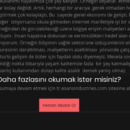
 kullanımı hayatımıza çok şey katıyor. Örneğin seyahat  etmek
kolay değildi. Artık, herhangi bir aracıya  gerek olmadan he
tirmek çok kolaylaştı. Bu  sayede genel ekonomi de gelişti. 
ğer  istiyorsanız okula gitmeden internet marifetiyle iyi bir 
örneğinden de görülebileceği üzere bilgiye erişim maliyetleri az
uyor. İnsan hayatına dokunan ve verimsizlikleri hedef alan
nıyorum. Örneğin bilişimin sağlık sektörüne izdüşümlerini ele 
süresinin daraltılması, maliyetlerin azaltılması  yönünde çal
türlü gelişim de bizler için faydalı oldu diyemeyiz. Mesela s
Geldiği nokta itibarıyla yaşam kalitemize fazla  bir şey katmadı
nlış kullanımdan dolayı kalite azaldı  demek yanlış olmaz.
Daha fazlasını okumak ister misiniz?
okumaya devam etmek için tr.esansindustries.com sitesine a
Hemen Abone Ol