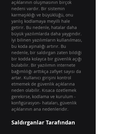
açıklarının oluşmasının birçok 
nedeni vardır. Bir sistemin 
karmaşıklığı ve büyüklüğü, onu 
yanlış kodlamaya meyilli hale 
getirir. Bu nedenle, hatalar daha 
büyük yazılımlarda daha yaygındır. 
İyi bilinen yazılımların kullanılması, 
bu koda aşinalığı artırır. Bu 
nedenle, bir saldırgan zaten bildiği 
bir kodda kolayca bir güvenlik açığı 
bulabilir. Bir yazılımın internete 
bağımlılığı arttıkça zafiyet sayısı da 
artar. Kullanıcı girişini kontrol 
etmemek de güvenlik açıklarına 
neden olabilir. Kısaca özetlemek 
gerekirse, kodlama ve kurulum -
konfigürasyon- hataları, güvenlik 
açıklarının ana nedenleridir.
Saldırganlar Tarafından 