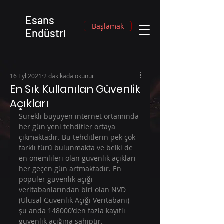
Esans
Başlamak
Endüstri
16 Eyl 2021
2 dakikada okunur
En Sık Kullanılan Güvenlik
Açıkları
Sürekli büyüyen internet ortamında 
her gün yeni tehditler ortaya 
çıkmaktadır. Bu tehditlerin pek çok 
farklı türü bulunmakta ve belki de 
en önemlileri olan güvenlik açıkları 
her geçen gün artmaktadır. En 
popüler güvenlik açığı 
veritabanlarından biri olan NVD 
(Ulusal Güvenlik Açığı Veritabanı) 
şu anda 148000'den fazla kayıtlı 
güvenlik açığına sahiptir.