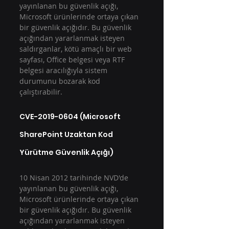
yayınlanan bu güvenlik açığı, 
Microsoft ürünlerinde ortaya çıkan 
bir güvenlik açığıdır. Bu güvenlik 
açığından yararlanmak isteyen 
saldırganlar, kötü amaçlı bir web 
sayfası, Office belgesi veya RTF 
belgesi aracılığıyla sistem 
durumunu bozarak kod 
çalıştırabilir.
CVE-2019-0604 (Microsoft 
SharePoint Uzaktan Kod 
Yürütme Güvenlik Açığı)
10 Nisan 2012 tarihinde NVD'de 
yayınlanan bu güvenlik açığı, 
Microsoft ürünlerinde ortaya çıkan 
bir güvenlik açığıdır. Bu güvenlik 
açığından yararlanmak isteyen 