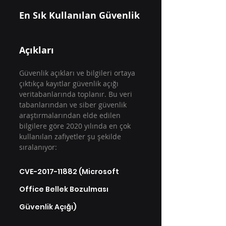
En Sık Kullanılan Güvenlik 
Açıkları
Güvenlik açıkları ve bilgileri ortaya 
çıktıkça kayıtlar güvenlik açığı 
veritabanlarında toplanır. Bu veri 
tabanlarından ve siber güvenlik 
araştırmalarından elde edilen 
bilgilere göre 2020 yılında en çok 
kullanılan zafiyetler şu şekilde 
sıralanıyor:
CVE-2017-11882 (Microsoft 
Office Bellek Bozulması 
Güvenlik Açığı)