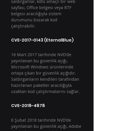
saldırganlar, kötü amaçlı bir web 
sayfası, Office belgesi veya RTF 
belgesi aracılığıyla sistem 
durumunu bozarak kod 
çalıştırabilir.
CVE-2017-0143 (EternalBlue)
16 Mart 2017 tarihinde NVD'de 
yayınlanan bu güvenlik açığı, 
Microsoft Windows ürünlerinde 
ortaya çıkan bir güvenlik açığıdır. 
Saldırganların kendileri tarafından 
hazırlanan paketler aracılığıyla 
uzaktan kod çalıştırmalarını sağlar.
CVE-2018-4878
6 Şubat 2018 tarihinde NVD'de 
yayınlanan bu güvenlik açığı, Adobe 