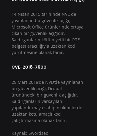
14 Nisan 2015 tarihinde NVD'de 
yayınlanan bu güvenlik açığı, 
Microsoft Office ürünlerinde ortaya 
çıkan bir güvenlik açığıdır. 
Saldırganların kötü niyetli bir RTF 
belgesi aracılığıyla uzaktan kod 
yürütmesine olanak tanır.
CVE-2018-7600
29 Mart 2018'de NVD'de yayınlanan 
bu güvenlik açığı, Drupal 
ürünündeki bir güvenlik açığıdır. 
Saldırganların varsayılan 
yapılandırmaya sahip makinelerde 
uzaktan kötü amaçlı kod 
çalıştırmasına olanak tanır.
Kaynak: Swordsec