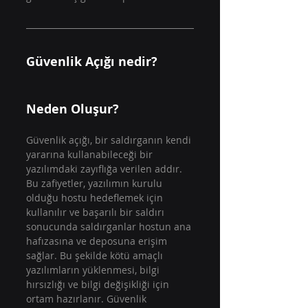
Güvenlik Açığı nedir? 
Neden Oluşur?
Güvenlik açığı, bir saldırganın kendi 
yararına kullanabileceği bir 
yazılımdaki zayıflığa verilen addır. 
Bu zafiyetler, yazılımın kurulu 
olduğu hostu hedeflemek için 
kullanılır ve başarılı bir saldırı 
sonucunda saldırganlar hostun ana 
hafızasına ve deposuna erişim 
sağlar. Bu şekilde kötü amaçlı 
yazılımların yüklenmesi, bilgi 
hırsızlığı ve bilgi değişikliği için 
ortam hazırlanır. Güvenlik 