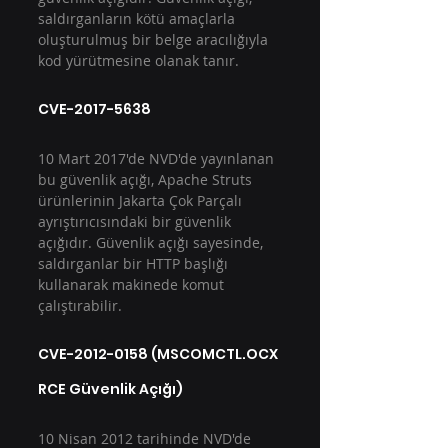
saldırganların kötü amaçlarla 
oluşturulmuş bir belge aracılığıyla 
kod yürütmesine olanak tanır.
CVE-2017-5638
10 Mart 2017'de NVD'de yayınlanan 
bu güvenlik açığı, Apache Struts 
ürünlerinin Jakarta Çok Parçalı 
ayrıştırıcısındaki bir güvenlik 
açığıdır. Güvenlik açığı sayesinde, 
saldırganlar bir HTTP başlığı 
kullanarak makinede komut 
çalıştırabilir. 
CVE-2012-0158 (MSCOMCTL.OCX 
RCE Güvenlik Açığı)
10 Nisan 2012 tarihinde NVD'de 