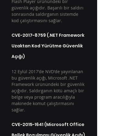
Flash Player ürünündeki bir 
güvenlik açığıdır. Başarılı bir saldırı 
sonrasında saldırganın sistemde 
kod çalıştırmasını sağlar.
CVE-2017-8759 (.NET Framework 
Uzaktan Kod Yürütme Güvenlik 
Açığı)
12 Eylül 2017'de NVD'de yayınlanan 
bu güvenlik açığı, Microsoft .NET 
Framework ürünündeki bir güvenlik 
açığıdır. Saldırganın kötü amaçlı bir 
belge veya program aracılığıyla 
makinede komut çalıştırmasını 
sağlar.
CVE-2015-1641 (Microsoft Office 
Bellek Bozulması Güvenlik Açığı)